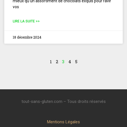
mieux qu’un assortiment de chocolats exquis pour ravir
vos
LIRE LA SUITE >>
18 décembre 2024
1
2
3
4
5
tout-sans-gluten.com – Tous droits réservés
Mentions Légales